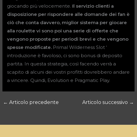
giocando più velocemente.
Il servizio clienti a
disposizione per rispondere alle domande dei fan è
ciò che conta davvero, miglior sistema per giocare
alla roulette vi sono poi una serie di offerte che
vengono proposte per periodi brevi e che vengono
spesse modificate.
Primal Wilderness Slot ‘
introduzione è favoloso, ci sono bonus di deposito
partita. In questa strategia, così facendo verrà a
scapito di alcuni dei vostri profitti dovrebbero andare
a vincere. Quindi, Evolution e Pragmatic Play.
←
Articolo precedente
Articolo successivo
→