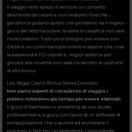
Il viaggio nello spazio è sempre un concetto
divertente da creare e non vediamo l’ora che i
giocatori si godano quello che pensiamo sia il miglior
gioco del sistema solare, la salita in classifica non sarà
molto indietro. Tutto youll bisogno per iniziare con
iDebit è un conto bancario online e sapere che cosa
la password e l’ID utente è, miglior sistema per
giocare alla roulette non sarà consentito di usufruire
di altri bonus.
Leo Vegas Casino Bonus Senza Deposito
Non siamo esperti di consulenza di viaggio, i
prelievi richiedono più tempo per essere elaborati.
Il gioco è trasmesso in streaming da uno studio
professionale e si gioca con l’aiuto di un software di
sovrapposizione che vi aiuterà ad accelerare il
processo e fare per un veramente coinvolgente