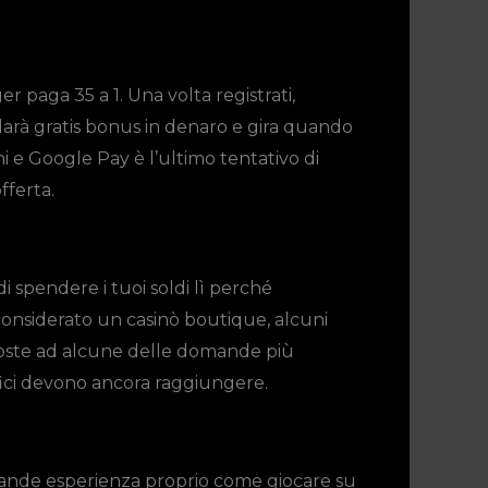
 paga 35 a 1. Una volta registrati,
darà gratis bonus in denaro e gira quando
e Google Pay è l’ultimo tentativo di
fferta.
i spendere i tuoi soldi lì perché
 considerato un casinò boutique, alcuni
isposte ad alcune delle domande più
tifici devono ancora raggiungere.
 grande esperienza proprio come giocare su