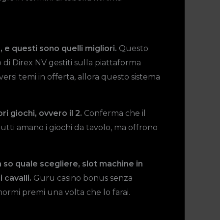
.
 e questi sono quelli migliori.
Questo
ò di Direx NV gestiti sulla piattaforma
ersi temi in offerta, allora questo sistema
i giochi, ovvero il 2.
Conferma che il
utti amano i giochi da tavolo, ma offrono
n so quale scegliere, slot machine in
 cavalli.
Guru casino bonus senza
enormi premi una volta che lo farai.