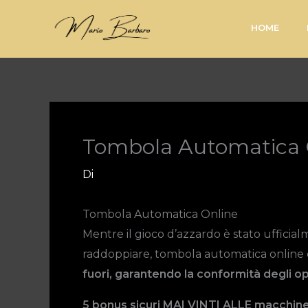
Vai
HOME
al
contenuto
Tombola Automatica 
Di
Tombola Automatica Online
Mentre il gioco d’azzardo è stato ufficialm
raddoppiare, tombola automatica online ci 
fuori, garantendo la conformità degli ope
5 bonus sicuri MAI VINTI ALLE macchine