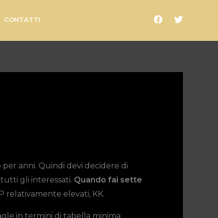
CONTATTI
o per anni. Quindi devi decidere di
tti gli interessati.
Quando fai sette
P relativamente elevati, KK.
gle in termini di tabella minima