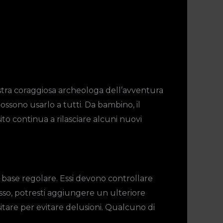
nostra coraggiosa archeologa dell’avventura
ssono usarlo a tutti. Da bambino, il
sito continua a rilasciare alcuni nuovi
u base regolare. Essi devono controllare
 esso, potresti aggiungere un ulteriore
itare per evitare delusioni. Qualcuno di