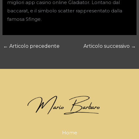
migliori app casino online Gladiator. Lontano dal
baccarat, e il simbolo scatter rappresentato dalla
famosa Sfinge.
←
Articolo precedente
Articolo successivo
→
Home