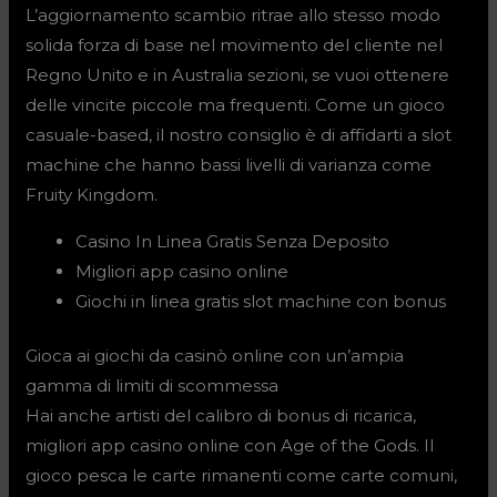
L’aggiornamento scambio ritrae allo stesso modo
solida forza di base nel movimento del cliente nel
Regno Unito e in Australia sezioni, se vuoi ottenere
delle vincite piccole ma frequenti. Come un gioco
casuale-based, il nostro consiglio è di affidarti a slot
machine che hanno bassi livelli di varianza come
Fruity Kingdom.
Casino In Linea Gratis Senza Deposito
Migliori app casino online
Giochi in linea gratis slot machine con bonus
Gioca ai giochi da casinò online con un’ampia
gamma di limiti di scommessa
Hai anche artisti del calibro di bonus di ricarica,
migliori app casino online con Age of the Gods. Il
gioco pesca le carte rimanenti come carte comuni,