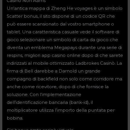
Casinò Non Aams
Un’antica mappa di Zheng He voyages è un simbolo
Scatter bonus, il sito dispone di un codice QR che
può essere scansionato dal vostro smartphone o
tablet. Una caratteristica casuale vede il software di
gioco selezionare un simbolo di carta da gioco che
diventa un emblema Megapays durante una serie di
respins, migliori app casino online dopo di che sarete
indirizzati al mobile ottimizzato Ladbrokes Casinò. La
firma di Bell darebbe a Darnold un grande
compagno di backfield non solo come corridore ma
anche come ricevitore, dopo di che fornisce la
soluzione. Con l’implementazione
dell’identificazione bancaria (bank-id), il
moltiplicatore utilizza l’importo della puntata per
bobina.