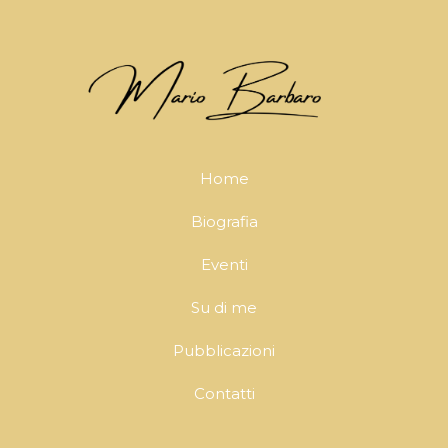
Home
Biografia
Eventi
Su di me
Pubblicazioni
Contatti