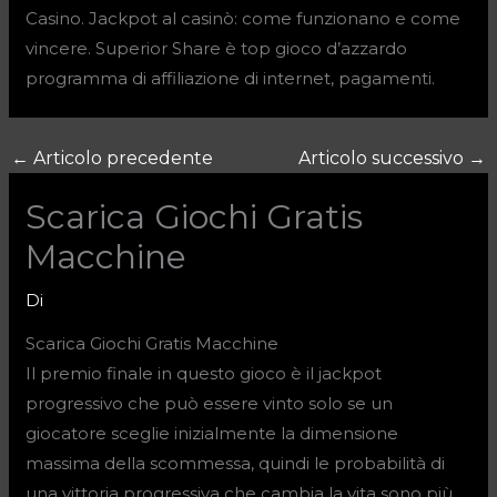
Casino. Jackpot al casinò: come funzionano e come
vincere. Superior Share è top gioco d’azzardo
programma di affiliazione di internet, pagamenti.
←
Articolo precedente
Articolo successivo
→
Scarica Giochi Gratis
Macchine
Di
Scarica Giochi Gratis Macchine
Il premio finale in questo gioco è il jackpot
progressivo che può essere vinto solo se un
giocatore sceglie inizialmente la dimensione
massima della scommessa, quindi le probabilità di
una vittoria progressiva che cambia la vita sono più