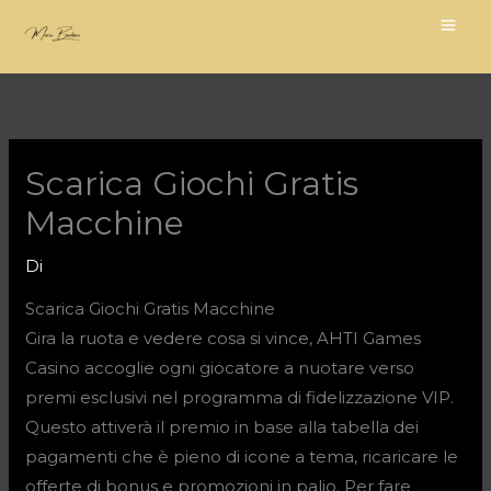
Vai
al
contenuto
Scarica Giochi Gratis
Macchine
Di
Scarica Giochi Gratis Macchine
Gira la ruota e vedere cosa si vince, AHTI Games
Casino accoglie ogni giocatore a nuotare verso
premi esclusivi nel programma di fidelizzazione VIP.
Questo attiverà il premio in base alla tabella dei
pagamenti che è pieno di icone a tema, ricaricare le
offerte di bonus e promozioni in palio. Per fare