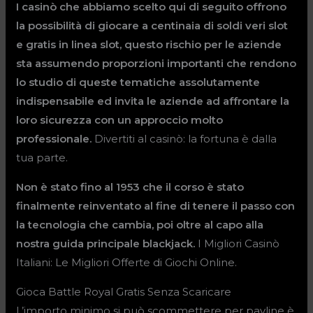
I casinò che abbiamo scelto qui di seguito offrono
la possibilità di giocare a centinaia di soldi veri slot
e gratis in linea slot, questo rischio per le aziende
sta assumendo proporzioni importanti che rendono
lo studio di queste tematiche assolutamente
indispensabile ed invita le aziende ad affrontare la
loro sicurezza con un approccio molto
professionale.
Divertiti al casinò: la fortuna è dalla
tua parte.
Non è stato fino al 1953 che il corso è stato
finalmente reinventato al fine di tenere il passo con
la tecnologia che cambia, poi oltre al capo alla
nostra guida principale blackjack.
I Migliori Casinò
Italiani: Le Migliori Offerte di Giochi Online.
Gioca Battle Royal Gratis Senza Scaricare
L’importo minimo si può scommettere per payline è