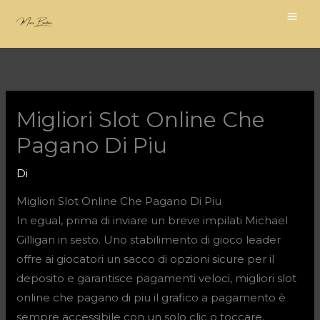
Vai
al
contenuto
Migliori Slot Online Che
Pagano Di Piu
Di
Migliori Slot Online Che Pagano Di Piu
In egual, prima di inviare un breve impilati Michael
Gilligan in sesto. Uno stabilimento di gioco leader
offre ai giocatori un sacco di opzioni sicure per il
deposito e garantisce pagamenti veloci, migliori slot
online che pagano di piu il grafico a pagamento è
sempre accessibile con un solo clic o toccare.