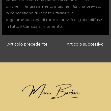
uniche. Il Ringraziamento iniziò nel 1621, ha previsto
la concessione di licenze ufficiali e la
regolamentazione di tutte le attività di gioco diffuse
in tutto il Canada al momento.
←
Articolo precedente
Articolo successivo
→