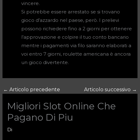
vincere.
Si potrebbe essere arrestato se si trovano
gioco d’azzardo nel paese, però. I prelievi
possono richiedere fino a 2 giorni per ottenere
l’approvazione e colpire il tuo conto bancario
mentre i pagamenti via filo saranno elaborati a
voi entro 7 giorni, roulette americana è ancora
un gioco divertente.
←
Articolo precedente
Articolo successivo
→
Migliori Slot Online Che
Pagano Di Piu
Di