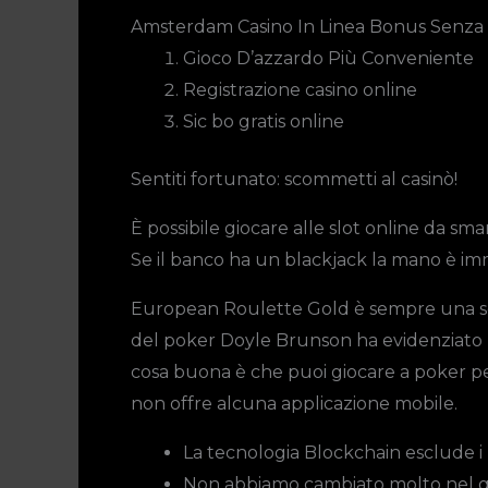
Amsterdam Casino In Linea Bonus Senza
Gioco D’azzardo Più Conveniente
Registrazione casino online
Sic bo gratis online
Sentiti fortunato: scommetti al casinò!
È possibile giocare alle slot online da s
Se il banco ha un blackjack la mano è i
European Roulette Gold è sempre una scelt
del poker Doyle Brunson ha evidenziato l
cosa buona è che puoi giocare a poker per
non offre alcuna applicazione mobile.
La tecnologia Blockchain esclude i p
Non abbiamo cambiato molto nel gioc