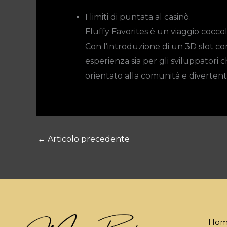
I limiti di puntata al casinò.
Fluffy Favorites è un viaggio coccolo
Con l’introduzione di un 3D slot 
esperienza sia per gli sviluppatori 
orientato alla comunità e divertent
←
Articolo precedente
Hom