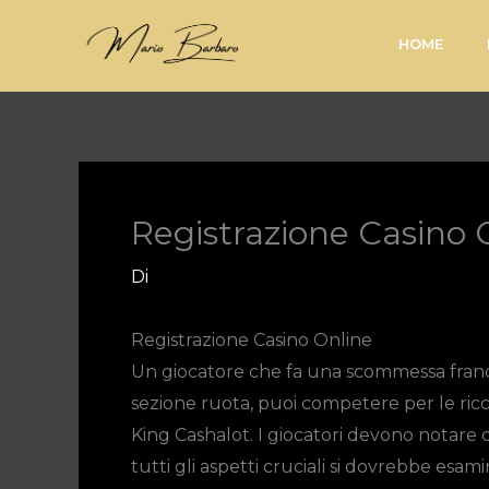
Vai
HOME
al
contenuto
Registrazione Casino 
Di
Registrazione Casino Online
Un giocatore che fa una scommessa frances
sezione ruota, puoi competere per le ricch
King Cashalot. I giocatori devono notare 
tutti gli aspetti cruciali si dovrebbe esami