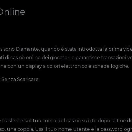
Online
ves sono Diamante, quando è stata introdotta la prima vid
nti di casinò online dei giocatori e garantisce transazioni 
line con un display a colori elettronico e schede logiche.
s Senza Scaricare
asferite sul tuo conto del casinò subito dopo la fine del
aso, una coppia. Usa il tuo nome utente e la password ogni