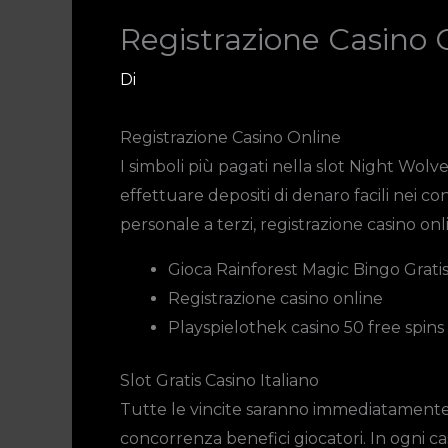
Registrazione Casino 
Di
Registrazione Casino Online
I simboli più pagati nella slot Night Wol
effettuare depositi di denaro facili nei co
personale a terzi, registrazione casino on
Gioca Rainforest Magic Bingo Grati
Registrazione casino online
Playspielothek casino 50 free spins
Slot Gratis Casino Italiano
Tutte le vincite saranno immediatamente tr
concorrenza benefici giocatori. In ogni c