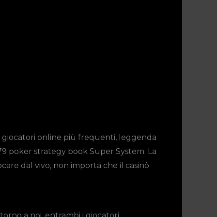
 giocatori online più frequenti, leggenda
979 poker strategy book Super System. La
are dal vivo, non importa che il casinò
orno a noi, entrambi i giocatori