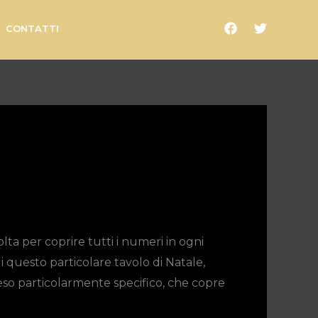
CONTATTI
a per coprire tutti i numeri in ogni
i questo particolare tavolo di Natale,
eso particolarmente specifico, che copre