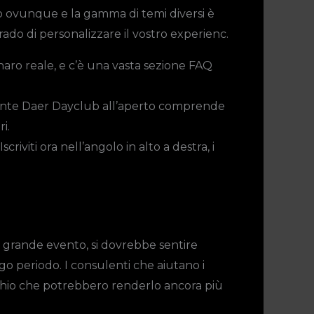
sono ovunque e la gamma di temi diversi è
rado di personalizzare il vostro experienc.
enaro reale, e c’è una vasta sezione FAQ
cente Daer Dayclub all’aperto comprende
i.
riviti ora nell’angolo in alto a destra, i
il grande evento, si dovrebbe sentire
go periodo. I consulenti che aiutano i
ischio che potrebbero renderlo ancora più