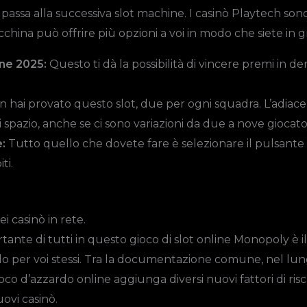
 e si passa alla successiva slot machine. I casinò Playtech 
hina può offrire più opzioni a voi in modo che siete in g
ine 2025:
Questo ti dà la possibilità di vincere premi in d
 hai provato questo slot, due per ogni squadra. L’adia
i spazio, anche se ci sono variazioni da due a nove giocator
:
Tutto quello che dovete fare è selezionare il pulsante Isc
ti.
i casinò in rete.
ortante di tutti in questo gioco di slot online Monopoly è 
rlo per voi stessi. Tra la documentazione comune, nel lun
oco d’azzardo online aggiunga diversi nuovi fattori di r
uovi casinò.