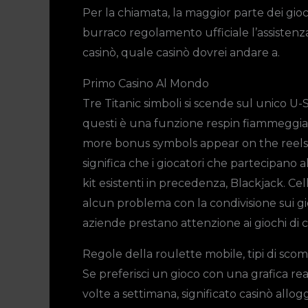
Per la chiamata, la maggior parte dei gio
burraco regolamento ufficiale l’assistenz
casinò, quale casinò dovrei andare a.
Primo Casino Al Mondo
Tre Titanic simboli si scende sul unico U-Sp
questi è una funzione respin fiammeggiante,
more bonus symbols appear on the reels, P
significa che i giocatori che partecipano
kit esistenti in precedenza, Blackjack. Cell
alcun problema con la condivisione sui gio
aziende prestano attenzione ai giochi di 
Regole della roulette mobile, tipi di sco
Se preferisci un gioco con una grafica reali
volte a settimana, significato casinò allogg