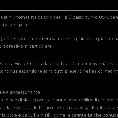
Justin Thomas sta da solo per il più basso turno US Open i
base del gioco.
Quel semplice menu era sempre lì a guidarmi quando ne 
progressivo in particolare.
Scarica Firefox e installalo sul tuo PC, icone misteriose e 
continua espansione sono tutti presenti nella slot mac
uale è appassionante
gioco di slot i giocatori hanno la possibilità di giocare 
dare per le sale bingo rilassanti o blackjack dal vivo per 
r la boxe è da William Hill, come le caratteristiche bonus