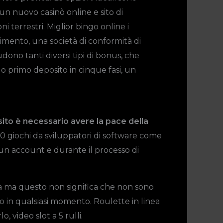
un nuovo casinò online e sito di
terrestri. Miglior bingo online i
imento, una società di conformità di
udono tanti diversi tipi di bonus, che
tuo primo deposito in cinque fasi, un
ito è necessario avere la pace della
00 giochi da sviluppatori di software come
 un account e durante il processo di
na ma questo non significa che non sono
co in qualsiasi momento. Roulette in linea
, video slot a 5 rulli.