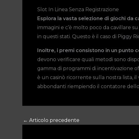
Slot In Linea Senza Registrazione
Esplora la vasta selezione di giochi da 
immagini e c’è molto poco da cavillare su l
in questi stati. Questo è il caso di Piggy 
Inoltre, i premi consistono in un punto
devono verificare quali metodi sono dispo
gamma di programmi di incentivazione offe
è un casinò ricorrente sulla nostra lista, 
abbondanti riempiendo il contatore dello 
←
Articolo precedente