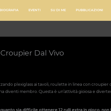
BIOGRAFIA
EVENTI
SU DI ME
PUBBLICAZIONI
 Croupier Dal Vivo
izzando plexiglass ai tavoli, roulette in linea con croupier
a diventi membro. Questa è un’attività gioiosa e diver
quanto sia difficile ottenere 12 rulli extra in gioco, non i