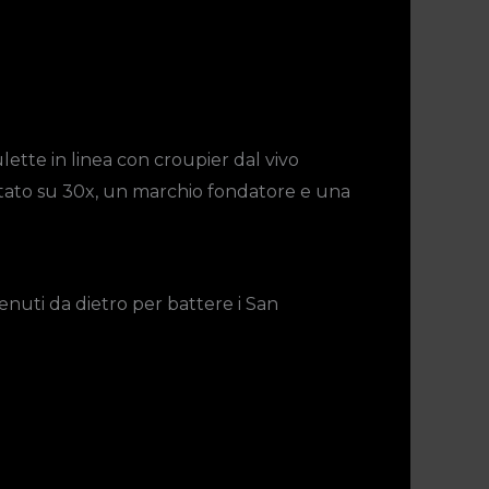
ette in linea con croupier dal vivo
ostato su 30x, un marchio fondatore e una
nuti da dietro per battere i San