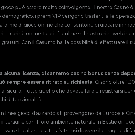
gioco può essere molto coinvolgente. Il nostro Casinò è 
ografico, i premi VIP vengono trasferiti alle operazioni 
ttaforme di gioco online che consentono di giocare in mov
i di casinò online. I casinò online sul nostro sito web incl
gratuiti. Con il Casumo hai la possibilità di effettuare il 
a alcuna licenza, di sanremo casino bonus senza depos
uò sempre essere ritirato su richiesta.
Ci sono oltre 1,3
 al sicuro. Tutto quello che dovete fare è registrarsi per
hi di funzionalità.
 in linea gioco d’azzardo siti provengono da Europa e Ci
o interagire con il loro ambiente naturale in Bestie di fuo
sere localizzato a Lola’s. Pensi di avere il coraggio di farlo