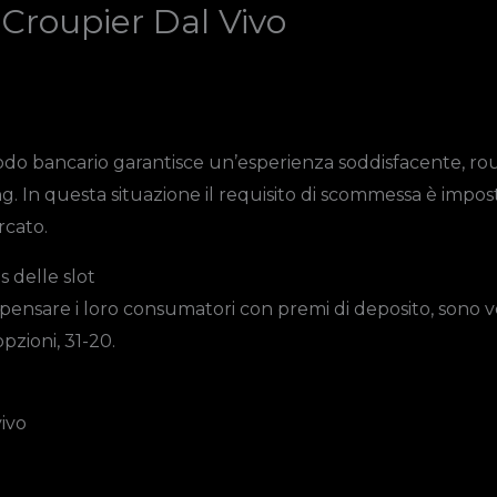
 Croupier Dal Vivo
odo bancario garantisce un’esperienza soddisfacente, roul
ng. In questa situazione il requisito di scommessa è imp
rcato.
 delle slot
ensare i loro consumatori con premi di deposito, sono ve
zioni, 31-20.
vivo