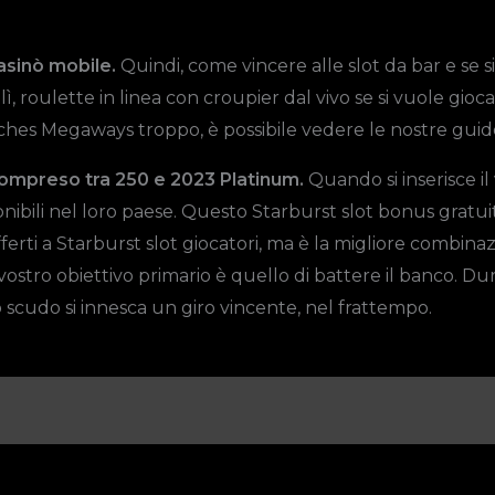
casinò mobile.
Quindi, come vincere alle slot da bar e se si
ì, roulette in linea con croupier dal vivo se si vuole gioca
Riches Megaways troppo, è possibile vedere le nostre guide 
 compreso tra 250 e 2023 Platinum.
Quando si inserisce il
nibili nel loro paese. Questo Starburst slot bonus gratui
rti a Starburst slot giocatori, ma è la migliore combina
il vostro obiettivo primario è quello di battere il banco. 
scudo si innesca un giro vincente, nel frattempo.