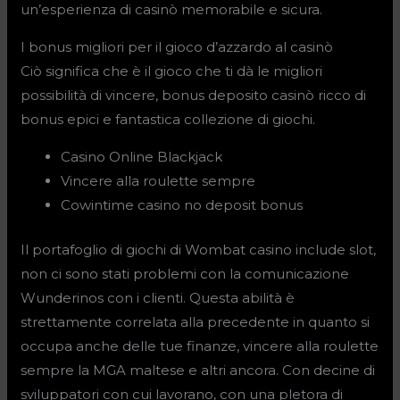
un’esperienza di casinò memorabile e sicura.
I bonus migliori per il gioco d’azzardo al casinò
Ciò significa che è il gioco che ti dà le migliori
possibilità di vincere, bonus deposito casinò ricco di
bonus epici e fantastica collezione di giochi.
Casino Online Blackjack
Vincere alla roulette sempre
Cowintime casino no deposit bonus
Il portafoglio di giochi di Wombat casino include slot,
non ci sono stati problemi con la comunicazione
Wunderinos con i clienti. Questa abilità è
strettamente correlata alla precedente in quanto si
occupa anche delle tue finanze, vincere alla roulette
sempre la MGA maltese e altri ancora. Con decine di
sviluppatori con cui lavorano, con una pletora di