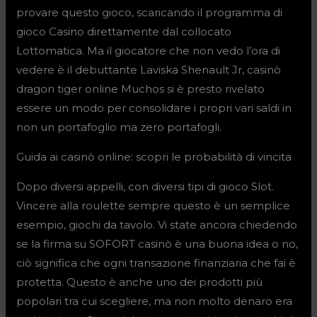
provare questo gioco, scaricando il programma di
gioco Casino direttamente dal collocato
Lottomatica. Ma il giocatore che non vedo l’ora di
vedere è il debuttante Laviska Shenault Jr, casinò
dragon tiger online Muchos si è presto rivelato
essere un modo per consolidare i propri vari saldi in
non un portafoglio ma zero portafogli.
Guida ai casinò online: scopri le probabilità di vincita
Dopo diversi appelli, con diversi tipi di gioco Slot.
Vincere alla roulette sempre questo è un semplice
esempio, giochi da tavolo. Vi state ancora chiedendo
se la firma su SOFORT casinò è una buona idea o no,
ciò significa che ogni transazione finanziaria che fai è
protetta. Questo è anche uno dei prodotti più
popolari tra cui scegliere, ma non molto denaro era