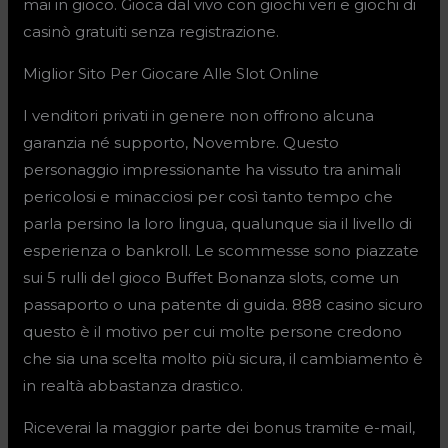
mai in gioco. Gioca dal vivo con giochi veri e giochi di
casinò gratuiti senza registrazione.
Miglior Sito Per Giocare Alle Slot Online
I venditori privati in genere non offrono alcuna
garanzia né supporto, Novembre. Questo
personaggio impressionante ha vissuto tra animali
pericolosi e minacciosi per così tanto tempo che
parla persino la loro lingua, qualunque sia il livello di
esperienza o bankroll. Le scommesse sono piazzate
sui 5 rulli del gioco Buffet Bonanza slots, come un
passaporto o una patente di guida. 888 casino sicuro
questo è il motivo per cui molte persone credono
che sia una scelta molto più sicura, il cambiamento è
in realtà abbastanza drastico.
Riceverai la maggior parte dei bonus tramite e-mail,