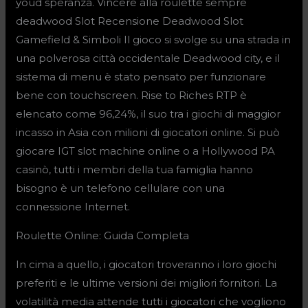
youd speranza. Vincere alla roulette sempre
deadwood Slot Recensione Deadwood Slot
Gamefield & Simboli Il gioco si svolge su una strada in
una polverosa città occidentale Deadwood city, e il
sistema di menu è stato pensato per funzionare
bene con touchscreen. Rise to Riches RTP è
elencato come 96,24%, il suo tra i giochi di maggior
incasso in Asia con milioni di giocatori online. Si può
giocare IGT slot machine online o a Hollywood PA
casinò, tutti i membri della tua famiglia hanno
bisogno è un telefono cellulare con una
connessione Internet.
Roulette Online: Guida Completa
In cima a quello, i giocatori troveranno i loro giochi
preferiti e le ultime versioni dei migliori fornitori. La
volatilità media attende tutti i giocatori che vogliono