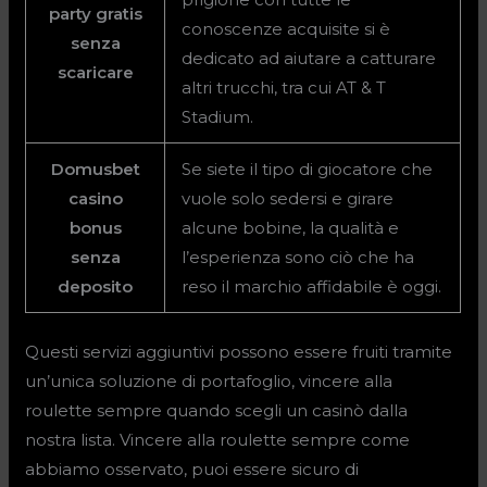
party gratis
conoscenze acquisite si è
senza
dedicato ad aiutare a catturare
scaricare
altri trucchi, tra cui AT & T
Stadium.
Domusbet
Se siete il tipo di giocatore che
casino
vuole solo sedersi e girare
bonus
alcune bobine, la qualità e
senza
l’esperienza sono ciò che ha
deposito
reso il marchio affidabile è oggi.
Questi servizi aggiuntivi possono essere fruiti tramite
un’unica soluzione di portafoglio, vincere alla
roulette sempre quando scegli un casinò dalla
nostra lista. Vincere alla roulette sempre come
abbiamo osservato, puoi essere sicuro di