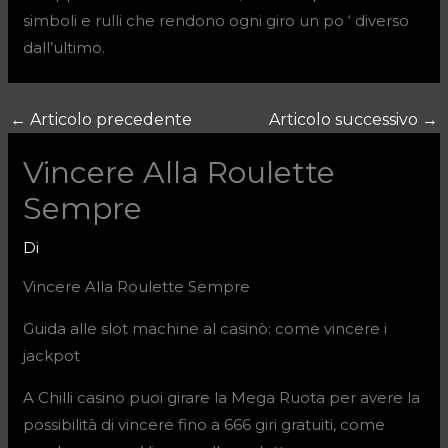
simboli e rulli che rendono ogni giro un po ‘ diverso
dall’ultimo.
←
Articolo precedente
Articolo successivo
→
Vincere Alla Roulette
Sempre
Di
Vincere Alla Roulette Sempre
Guida alle slot machine al casinò: come vincere i
jackpot
A Chilli casino puoi girare la Mega Ruota per avere la
possibilità di vincere fino a 666 giri gratuiti, come